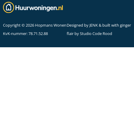
Copyright © 2026 Hopmans Wonen
Designed by
JENK
& built with ginger
KvK-nummer: 78.71.52.88
flair by
Studio Code Rood