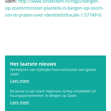
Stem:
http://www.bndestem.nl/regio/bergen-
op-zoom/minister-plasterk-in-bergen-op-zoom-
om-te-praten-over-identiteitsfraude-1.5774916
Het laatste nieuws
Verdwijnen van tijdelijke huurcontracten een goede
zaak?
Lees meer
De bouw is van start! Hopmans Groep ontwikkelt 24
huurappartementen in Bergen op Zoom
Lees meer