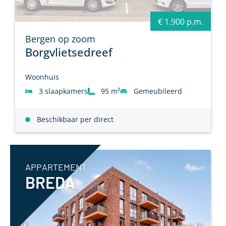
€ 1.900 p.m.
Bergen op zoom
Borgvlietsedreef
Woonhuis
3 slaapkamers
95 m²
Gemeubileerd
Beschikbaar per direct
APPARTEMENT
BREDA