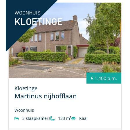
WOONHUIS
KLOETINGE
€ 1.400 p.m.
Kloetinge
Martinus nijhofflaan
Woonhuis
3 slaapkamers
133 m²
Kaal