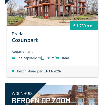
€ 1.750 p.m.
Breda
Cosunpark
Appartement
2 slaapkamers
81 m²
Kaal
Beschikbaar per 01-11-2026
WOONHUIS
BERGEN OP ZOOM