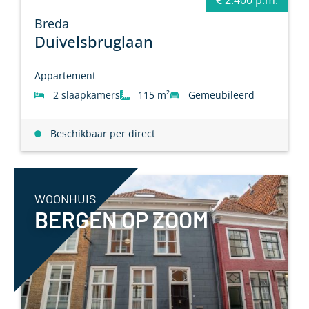
Breda
Duivelsbruglaan
Appartement
2 slaapkamers
115 m²
Gemeubileerd
Beschikbaar per direct
WOONHUIS
BERGEN OP ZOOM