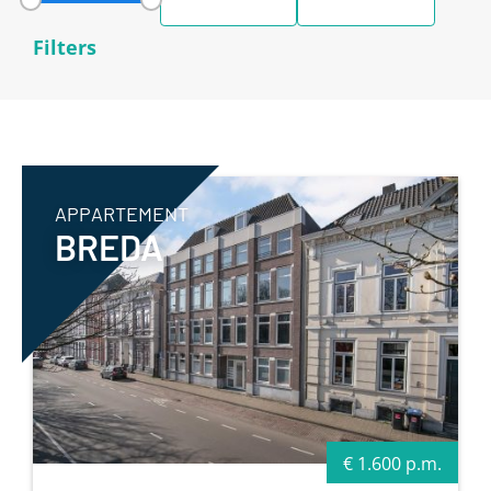
available
available
Filters
APPARTEMENT
BREDA
€ 1.600 p.m.