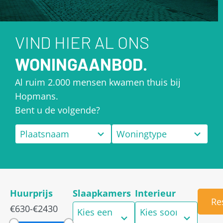
VIND HIER AL ONS
WONINGAANBOD.
Al ruim 2.000 mensen kwamen thuis bij
Hopmans.
Bent u de volgende?
7
2
Plaatsnaam
Woningtype
results
results
available
available
Huurprijs
Slaapkamers
Interieur
4
2
Re
€630
-
€2430
results
results
Kies een aantal
Kies soort