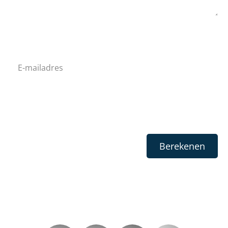
Adres niet gevonden, controleer uw postcode en huisnummer.
Bij het starten van de berekening gaat u akkoord met
onze
.
privacyverklaring
Berekenen