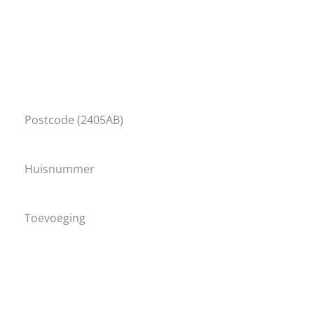
Maak gebruik van onze
gratis verhuurwaarde
berekening
. Ontdek hoeveel u kunt verdienen met
het verhuren van uw woning.
Volledig adres: