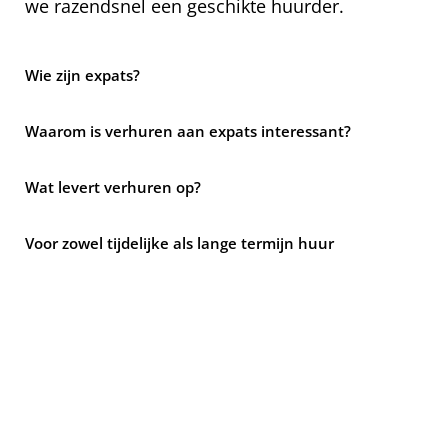
we razendsnel een geschikte huurder.
Wie zijn expats?
Waarom is verhuren aan expats interessant?
Wat levert verhuren op?
Voor zowel tijdelijke als lange termijn huur
Wat voor type woningen zijn geschikt voor verhuren?
Ben ik gegarandeerd van maandelijkse
huurinkomsten?
Tips voor woning verhuren aan expats