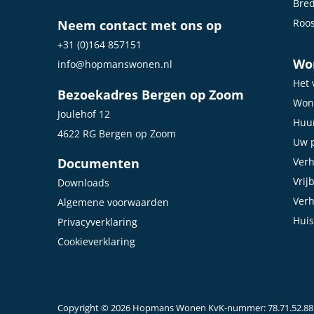
Bre
Roo
Neem contact met ons op
+31 (0)164 857151
Wo
info@hopmanswonen.nl
Het 
Bezoekadres Bergen op Zoom
Won
Joulehof 12
Huur
4622 RG Bergen op Zoom
Uw p
Documenten
Ver
Vrij
Downloads
Ver
Algemene voorwaarden
Huis
Privacyverklaring
Cookieverklaring
Copyright © 2026 Hopmans Wonen KvK-nummer: 78.71.52.88