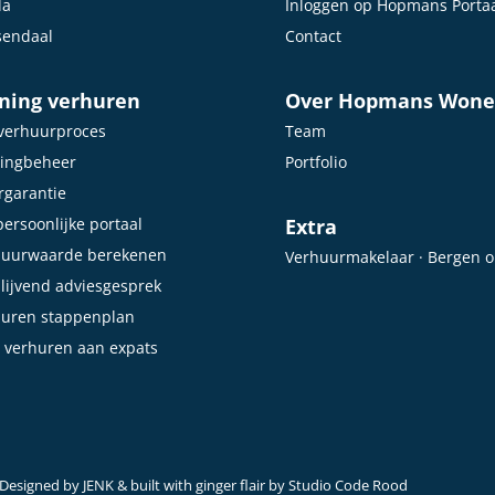
da
Inloggen op Hopmans Porta
sendaal
Contact
ning verhuren
Over Hopmans Won
verhuurproces
Team
ingbeheer
Portfolio
garantie
ersoonlijke portaal
Extra
huurwaarde berekenen
Verhuurmakelaar · Bergen 
blijvend adviesgesprek
huren stappenplan
 verhuren aan expats
Designed by
JENK
& built with ginger flair by
Studio Code Rood