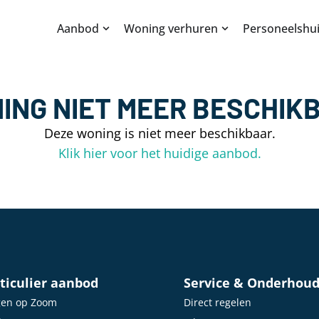
Aanbod
Woning verhuren
Personeelshui
ING NIET MEER BESCHIK
Deze woning is niet meer beschikbaar.
Klik hier voor het huidige aanbod.
ticulier aanbod
Service & Onderhou
gen op Zoom
Direct regelen