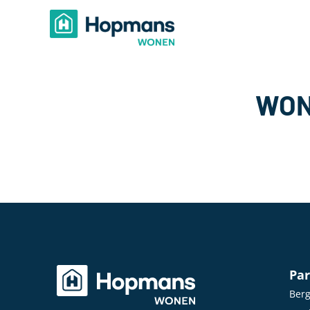
WON
Par
Ber