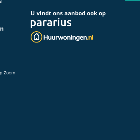
al
U vindt ons aanbod ook op
en
op Zoom