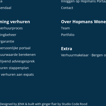
da
Inloggen op Hopmans Porta
sendaal
Contact
ning verhuren
Over Hopmans Won
verhuurproces
Team
ingbeheer
Portfolio
garantie
ersoonlijke portaal
Extra
huurwaarde berekenen
Verhuurmakelaar · Bergen 
blijvend adviesgesprek
huren stappenplan
 verhuren aan expats
Designed by
JENK
& built with ginger flair by
Studio Code Rood