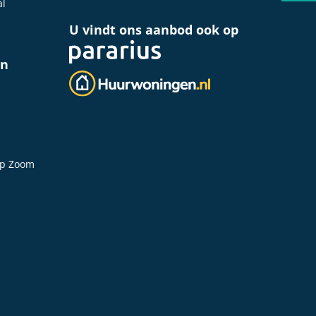
al
U vindt ons aanbod ook op
en
op Zoom