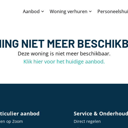
Aanbod
Woning verhuren
Personeelshui
ING NIET MEER BESCHIK
Deze woning is niet meer beschikbaar.
Klik hier voor het huidige aanbod.
ticulier aanbod
Service & Onderhou
gen op Zoom
Direct regelen