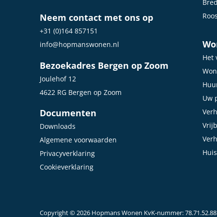
Bre
Roo
Neem contact met ons op
+31 (0)164 857151
Wo
info@hopmanswonen.nl
Het 
Bezoekadres Bergen op Zoom
Won
Joulehof 12
Huur
4622 RG Bergen op Zoom
Uw p
Documenten
Ver
Vrij
Downloads
Ver
Algemene voorwaarden
Huis
Privacyverklaring
Cookieverklaring
Copyright © 2026 Hopmans Wonen KvK-nummer: 78.71.52.88