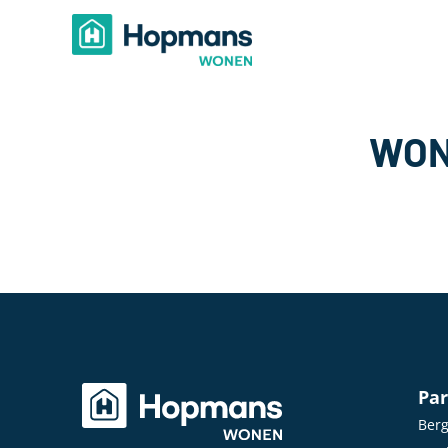
WON
Par
Ber