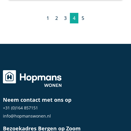
1
2
3
4
5
Neem contact met ons op
+31 (0)164 857151
info@hopmanswonen.nl
Bezoekadres Bergen op Zoom