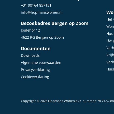
+31 (0)164 857151
Wo
info@hopmanswonen.nl
Het 
Bezoekadres Bergen op Zoom
Won
Joulehof 12
Huur
4622 RG Bergen op Zoom
Uw p
Documenten
Ver
Vrij
Downloads
Ver
Algemene voorwaarden
Huis
Privacyverklaring
Cookieverklaring
Copyright © 2026 Hopmans Wonen KvK-nummer: 78.71.52.88