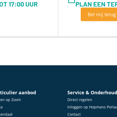
OT 17:00 UUR
PLAN EEN T
Bel mij terug
ticulier aanbod
Service & Onderhou
gen op Zoom
Direct regelen
da
Inloggen op Hopmans Porta
sendaal
Contact