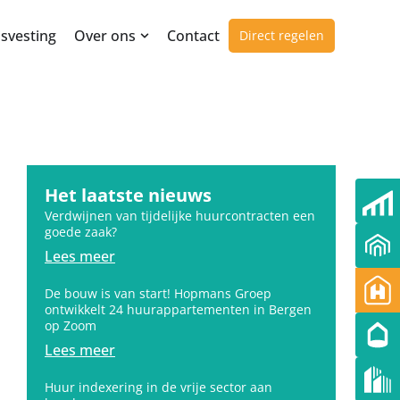
svesting
Over ons
Contact
Direct regelen
Het laatste nieuws
Verdwijnen van tijdelijke huurcontracten een
goede zaak?
Lees meer
De bouw is van start! Hopmans Groep
ontwikkelt 24 huurappartementen in Bergen
op Zoom
Lees meer
Huur indexering in de vrije sector aan