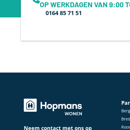
OP WERKDAGEN VAN 9:00 T
0164 85 71 51
Par
Ber
Bre
Roo
Neem contact met ons op