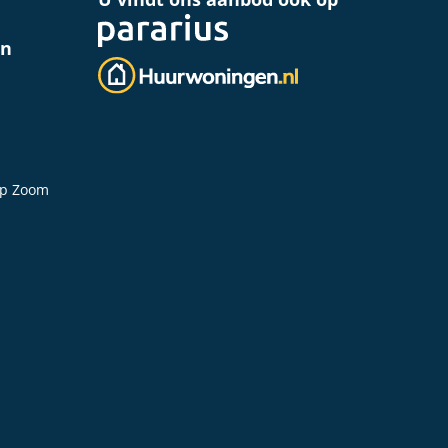
en
op Zoom