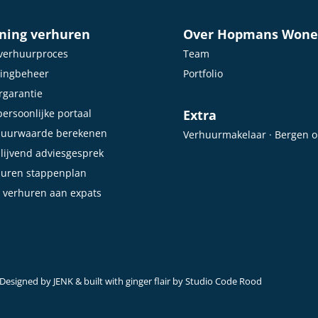
ning verhuren
Over Hopmans Won
verhuurproces
Team
ingbeheer
Portfolio
garantie
ersoonlijke portaal
Extra
huurwaarde berekenen
Verhuurmakelaar · Bergen 
blijvend adviesgesprek
huren stappenplan
 verhuren aan expats
Designed by
JENK
& built with ginger flair by
Studio Code Rood