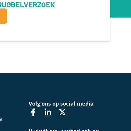
ERUGBELVERZOEK
d
Volg ons op social media
al
U vindt ons aanbod ook op