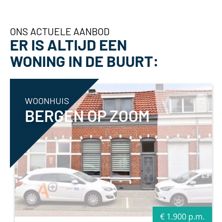
ONS ACTUELE AANBOD
ER IS ALTIJD EEN
WONING IN DE BUURT:
WOONHUIS
BERGEN OP ZOOM
€ 1.900 p.m.