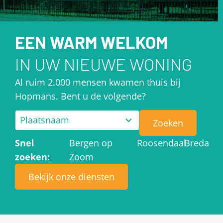
EEN WARM WELKOM
IN UW NIEUWE WONING
Al ruim 2.000 mensen kwamen thuis bij
Hopmans. Bent u de volgende?
15
Plaatsnaam
Zoeken
results
Snel
Bergen op
Roosendaal
Breda
available
zoeken:
Zoom
Bekijk onze diensten